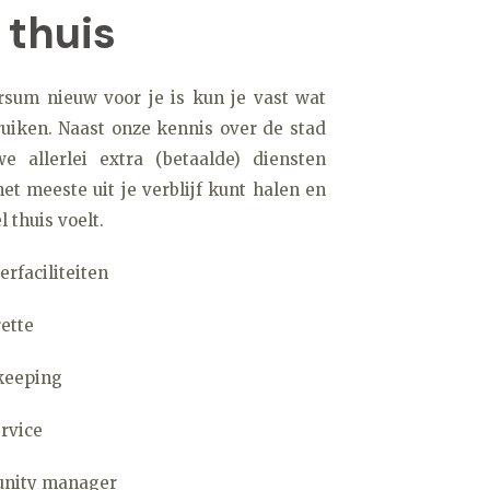
 thuis
rsum nieuw voor je is kun je vast wat
uiken. Naast onze kennis over de stad
e allerlei extra (betaalde) diensten
 het meeste uit je verblijf kunt halen en
l thuis voelt.
rfaciliteiten
ette
keeping
ervice
nity manager