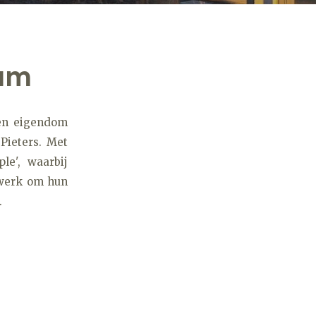
sum
 en eigendom
Pieters. Met
le', waarbij
t werk om hun
.