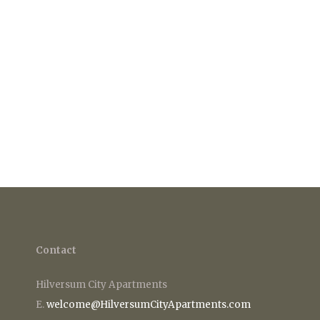
Contact
Hilversum City Apartments
E.
welcome@HilversumCityApartments.com