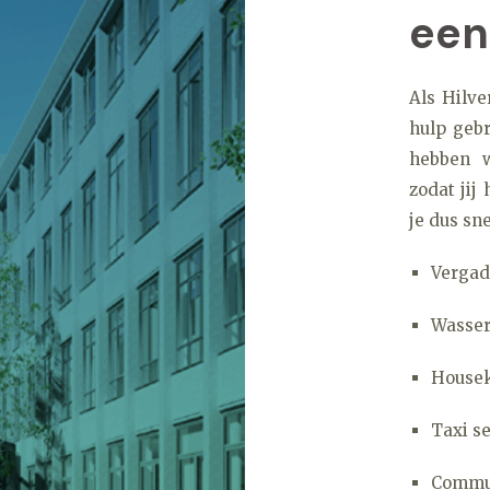
een
Als Hilve
hulp gebr
hebben w
zodat jij
je dus sne
Vergade
Wasser
House
Taxi s
Commu