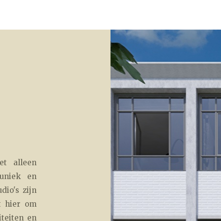
et alleen
 uniek en
io's zijn
t hier om
iteiten en