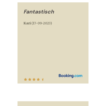
Fantastisch
Kari
(
17-09-2023
)